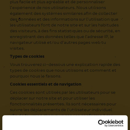
plus facile et plus agréable et de personnaliser
l’expérience de nos utilisateurs. Nous utilisons
également des systèmes similaires afin de collecter
des données et des informations sur l’utilisation que
les utilisateurs font de notre site et sur les habitudes
des visiteurs, à des fins statistiques ou de sécurité, en
enregistrant des données telles que l’adresse IP, le
navigateur utilisé et/ou d’autres pages web tu
visites.
Types de cookies
Vous trouverez ci-dessous une explication rapide des
types de cookies que nous utilisons et comment et
pourquoi nous le faisons.
Cookies essentiels et de navigation
Ces cookies sont utilisés par les utilisateurs pour se
déplacer sur notre site et pour utiliser les
fonctionnalités présentes. Ils sont nécessaires pour
suivre les déplacements de l’utilisateur individuel
afin de fournir à chacun un service conforme à ses
habitudes et de donner accès aux différents espaces
du site, tels que les espaces réservés.