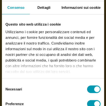
Cookie de performance
Consenso
Dettagli
Informazioni sui cookie
Les cookies de performance collectent des
informations sur les habitudes des utilisateurs sur les
sites Web, telles que les pages les plus visitées. Leur
Questo sito web utilizza i cookie
utilisation est limitée aux performances et à
l’amélioration de notre site Web. Ces cookies ne
Utilizziamo i cookie per personalizzare contenuti ed
stockent pas les données d’identification des
annunci, per fornire funzionalità dei social media e per
utilisateurs individuels, mais uniquement des
analizzare il nostro traffico. Condividiamo inoltre
données agrégées et anonymes. Ces cookies
informazioni sul modo in cui utilizza il nostro sito con i
peuvent être permanents ou temporaires,
propriétaires ou tiers.
nostri partner che si occupano di analisi dei dati web,
pubblicità e social media, i quali potrebbero combinarle
Cookies de fonctionnalité
con altre informazioni che ha fornito loro o che hanno
Ces cookies nous permettent de garder une trace
raccolto dal suo utilizzo dei loro servizi.
des choix des utilisateurs qui nous visitent (par
exemple le nom d’utilisateur ou la langue). Ces
cookies peuvent être utilisés pour fournir des
Selezione
services demandés par l’utilisateur, tels que l’accès à
Necessari
del
une vidéo ou l’insertion d’un commentaire, ou pour
empêcher qu’un service précédemment proposé et
consenso
refusé ne soit à nouveau proposé à cet utilisateur.
Preferenze
Les informations utilisées par ces cookies sont